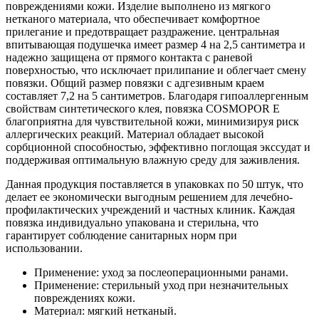
повреждениями кожи. Изделие выполнено из мягкого
нетканого материала, что обеспечивает комфортное
прилегание и предотвращает раздражение. центральная
впитывающая подушечка имеет размер 4 на 2,5 сантиметра и
надежно защищена от прямого контакта с раневой
поверхностью, что исключает прилипание и облегчает смену
повязки. Общий размер повязки с адгезивным краем
составляет 7,2 на 5 сантиметров. Благодаря гипоаллергенным
свойствам синтетического клея, повязка COSMOPOR E
благоприятна для чувствительной кожи, минимизируя риск
аллергических реакций. Материал обладает высокой
сорбционной способностью, эффективно поглощая экссудат и
поддерживая оптимальную влажную среду для заживления.
Данная продукция поставляется в упаковках по 50 штук, что
делает ее экономически выгодным решением для лечебно-
профилактических учреждений и частных клиник. Каждая
повязка индивидуально упакована и стерильна, что
гарантирует соблюдение санитарных норм при
использовании.
Применение: уход за послеоперационными ранами.
Применение: стерильный уход при незначительных
повреждениях кожи.
Материал: мягкий нетканый.