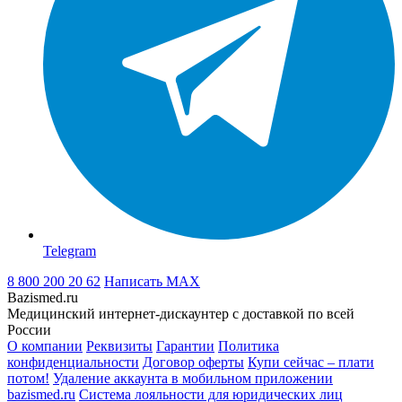
Telegram
8 800 200 20 62
Написать
MAX
Bazismed.ru
Медицинский интернет-дискаунтер с доставкой по всей
России
О компании
Реквизиты
Гарантии
Политика
конфиденциальности
Договор оферты
Купи сейчас – плати
потом!
Удаление аккаунта в мобильном приложении
bazismed.ru
Система лояльности для юридических лиц