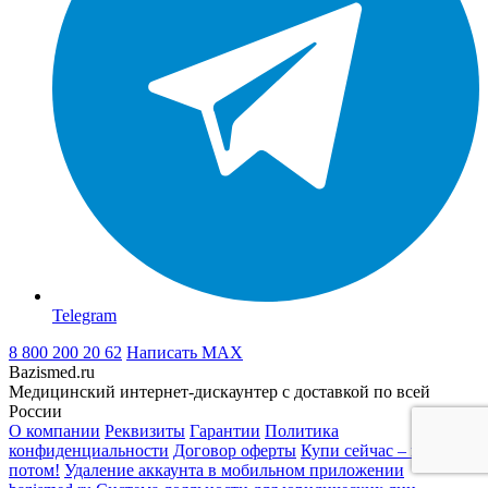
Telegram
8 800 200 20 62
Написать
MAX
Bazismed.ru
Медицинский интернет-дискаунтер с доставкой по всей
России
О компании
Реквизиты
Гарантии
Политика
конфиденциальности
Договор оферты
Купи сейчас – плати
потом!
Удаление аккаунта в мобильном приложении