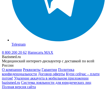
Telegram
8 800 200 20 62
Написать
MAX
Bazismed.ru
Медицинский интернет-дискаунтер с доставкой по всей
России
О компании
Реквизиты
Гарантии
Политика
конфиденциальности
Договор оферты
Купи сейчас – плати
потом!
Удаление аккаунта в мобильном приложении
bazismed.ru
Система лояльности для юридических лиц
Полная версия сайта