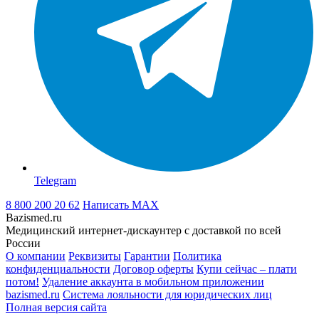
Telegram
8 800 200 20 62
Написать
MAX
Bazismed.ru
Медицинский интернет-дискаунтер с доставкой по всей
России
О компании
Реквизиты
Гарантии
Политика
конфиденциальности
Договор оферты
Купи сейчас – плати
потом!
Удаление аккаунта в мобильном приложении
bazismed.ru
Система лояльности для юридических лиц
Полная версия сайта