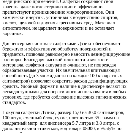
медицинского применения. Салфетки сохраняют свои
качества даже после стерилизации и эффективно
препятствуют проникновению микроорганизмов. Они
химически инертны, устойчивы к воздействию спиртов,
кислот, щелочей и других агрессивных сред. Материал
антистатичен, не царапает поверхности и не оставляет
ворсинок.
Диспенсерная система с салфетками Дэзикс обеспечивает
бережную и эффективную обработку поверхностей и
предметов, позволяя равномерно наносить дезинфицирующие
растворы. Благодаря высокой плотности и мягкости
материала, салфетки аккуратно очищают, не повреждая
обрабатываемые участки. Их значительная впитывающая
способность (до 3 мл жидкости на каждые 100 квадратных
сантиметров) позволяет сократить расход дезинфицирующих
средств. Удобный формат и наличие в диспенсере делают их
легкодоступными для оперативного использования в любых
условиях, где требуется соблюдение высоких гигиенических
стандартов.
Покупая салфетки Дэзикс, размер 15,0 на 30,0 сантиметров,
100 штук, сменный блок, сухие, плотностью 35 грамм на
квадратный метр, для диспенсера 5,7 литра и 3,8 литра, с
дополнительной этикеткой, код товара 08000, в %city% по