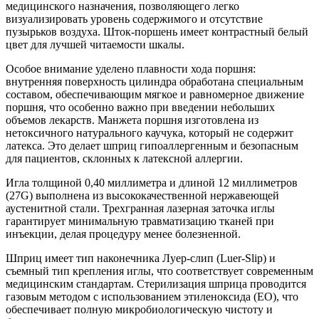
медицинского назначения, позволяющего легко
визуализировать уровень содержимого и отсутствие
пузырьков воздуха. Шток-поршень имеет контрастный белый
цвет для лучшей читаемости шкалы.
Особое внимание уделено плавности хода поршня:
внутренняя поверхность цилиндра обработана специальным
составом, обеспечивающим мягкое и равномерное движение
поршня, что особенно важно при введении небольших
объемов лекарств. Манжета поршня изготовлена из
нетоксичного натурального каучука, который не содержит
латекса. Это делает шприц гипоаллергенным и безопасным
для пациентов, склонных к латексной аллергии.
Игла толщиной 0,40 миллиметра и длиной 12 миллиметров
(27G) выполнена из высококачественной нержавеющей
аустенитной стали. Трехгранная лазерная заточка иглы
гарантирует минимальную травматизацию тканей при
инъекции, делая процедуру менее болезненной.
Шприц имеет тип наконечника Луер-слип (Luer-Slip) и
съемный тип крепления иглы, что соответствует современным
медицинским стандартам. Стерилизация шприца проводится
газовым методом с использованием этиленоксида (ЕО), что
обеспечивает полную микробиологическую чистоту и