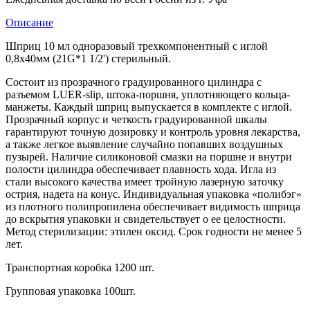
Описание
Шприц 10 мл одноразовый трехкомпонентный с иглой
0,8х40мм (21G*1 1/2') стерильный.
Состоит из прозрачного градуированного цилиндра с
разъемом LUER-slip, штока-поршня, уплотняющего кольца-
манжеты. Каждый шприц выпускается в комплекте с иглой.
Прозрачный корпус и четкость градуированной шкалы
гарантируют точную дозировку и контроль уровня лекарства,
а также легкое выявление случайно попавших воздушных
пузырей. Наличие силиконовой смазки на поршне и внутри
полости цилиндра обеспечивает плавность хода. Игла из
стали высокого качества имеет тройную лазерную заточку
острия, надета на конус. Индивидуальная упаковка «полибэг»
из плотного полипропилена обеспечивает видимость шприца
до вскрытия упаковки и свидетельствует о ее целостности.
Метод стерилизации: этилен оксид. Срок годности не менее 5
лет.
Транспортная коробка 1200 шт.
Групповая упаковка 100шт.