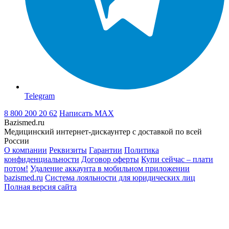
Telegram
8 800 200 20 62
Написать
MAX
Bazismed.ru
Медицинский интернет-дискаунтер с доставкой по всей
России
О компании
Реквизиты
Гарантии
Политика
конфиденциальности
Договор оферты
Купи сейчас – плати
потом!
Удаление аккаунта в мобильном приложении
bazismed.ru
Система лояльности для юридических лиц
Полная версия сайта