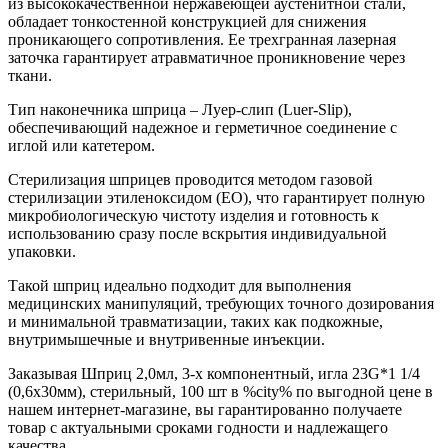
из высококачественной нержавеющей аустенитной стали,
обладает тонкостенной конструкцией для снижения
проникающего сопротивления. Ее трехгранная лазерная
заточка гарантирует атравматичное проникновение через
ткани.
Тип наконечника шприца – Луер-слип (Luer-Slip),
обеспечивающий надежное и герметичное соединение с
иглой или катетером.
Стерилизация шприцев проводится методом газовой
стерилизации этиленоксидом (ЕО), что гарантирует полную
микробиологическую чистоту изделия и готовность к
использованию сразу после вскрытия индивидуальной
упаковки.
Такой шприц идеально подходит для выполнения
медицинских манипуляций, требующих точного дозирования
и минимальной травматизации, таких как подкожные,
внутримышечные и внутривенные инъекции.
Заказывая Шприц 2,0мл, 3-х компонентный, игла 23G*1 1/4
(0,6х30мм), стерильный, 100 шт в %city% по выгодной цене в
нашем интернет-магазине, вы гарантированно получаете
товар с актуальными сроками годности и надлежащего
качества.