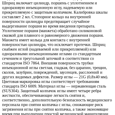
Шприц включает цилиндр, поршень с уплотнением и
одноразовую инъекционную иглу, надеваемую или
прикрепляемую с защитным колпачком. Калибровка шкалы
составляет 2 мл. Стопорное кольцо на внутренней
поверхности цилиндра предотвращает случайное
выдергивание поршня во время введения препарата.
Уплотнение поршня (манжета) обработано силиконовой
смазкой для плавного и равномерного движения поршня.
Манжета имеет кольца для контакта с внутренней
поверхностью цилиндра, что исключает протечки. Шприц
снабжен иглой (надеваемой или прикрепляемой) или
одноразовыми инъекционными иглами со стандартным
сечением и треугольной заточкой в соответствии со
стандартом ISO 7864. Внешняя поверхность трубки
инъекционной иглы светлая, гладкая, без царапин, трещин,
сколов, зазубрин, повреждений, заусенцев, расслоений и
других видимых дефектов. Размер иглы — 21G (0,8x40 мм).
Цветовая маркировка иглы соответствует требованиям
стандарта ISO 6009. Материал иглы — нержавеющая сталь
(SUS304). Защитный колпачок иглы имеет четыре ребра
жесткости, обеспечивающие легкость снятия и,
соответственно, дополнительную безопасность медицинского
персонала при снятии колпачка с иглы, снижающие риск
загрязнения иглы при снятии колпачка, а также экономящие
время при выполнении простой медицинской манипуляции