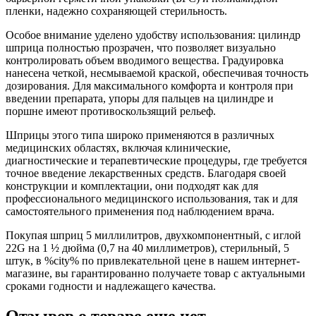
пленки, надежно сохраняющей стерильность.
Особое внимание уделено удобству использования: цилиндр
шприца полностью прозрачен, что позволяет визуально
контролировать объем вводимого вещества. Градуировка
нанесена четкой, несмываемой краской, обеспечивая точность
дозирования. Для максимального комфорта и контроля при
введении препарата, упоры для пальцев на цилиндре и
поршне имеют противоскользящий рельеф.
Шприцы этого типа широко применяются в различных
медицинских областях, включая клинические,
диагностические и терапевтические процедуры, где требуется
точное введение лекарственных средств. Благодаря своей
конструкции и комплектации, они подходят как для
профессионального медицинского использования, так и для
самостоятельного применения под наблюдением врача.
Покупая шприц 5 миллилитров, двухкомпонентный, с иглой
22G на 1 ½ дюйма (0,7 на 40 миллиметров), стерильный, 5
штук, в %city% по привлекательной цене в нашем интернет-
магазине, вы гарантированно получаете товар с актуальными
сроками годности и надлежащего качества.
Отзывов о товаре еще нет