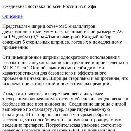
Ежедневная доставка по всей России из г. Уфа
Описание
Представляем шприц объемом 5 миллилитров,
двухкомпонентный, укомплектованный иглой размером 22G
на 1 ½ дюйма (0,7 на 40 миллиметров). Каждый набор
содержит 5 стерильных шприцев, готовых к немедленному
применению.
Эти инъекционные шприцы однократного использования
разработаны с двухдетальной конструкцией и произведены на
МПК "Елец". Они обладают всеми необходимыми
характеристиками для безопасного и эффективного
проведения инъекций. Шприцы стерильны и апирогенны, что
исключает риск инфекций и нежелательных реакций.
Игла, изготовленная из нержавеющей стали, имеет
трехгранную копьевидную заточку, обеспечивающую легкое и
безболезненное проникновение. Соединение шприца с иглой
выполнено по стандарту Луер, гарантируя надежную
фиксацию. Шток поршня оснащен четырьмя ребрами
жесткости, что способствует плавному и контролируемому
введению препарата. Потребительская упаковка состоит из
барьерной герметичной упаковки (БГС) и полиамидной