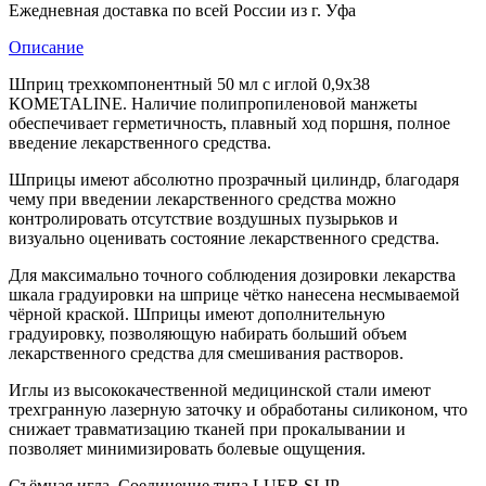
Ежедневная доставка по всей России из г. Уфа
Описание
Шприц трехкомпонентный 50 мл с иглой 0,9х38
КОМЕТАLINE. Наличие полипропиленовой манжеты
обеспечивает герметичность, плавный ход поршня, полное
введение лекарственного средства.
Шприцы имеют абсолютно прозрачный цилиндр, благодаря
чему при введении лекарственного средства можно
контролировать отсутствие воздушных пузырьков и
визуально оценивать состояние лекарственного средства.
Для максимально точного соблюдения дозировки лекарства
шкала градуировки на шприце чëтко нанесена несмываемой
чëрной краской. Шприцы имеют дополнительную
градуировку, позволяющую набирать больший объем
лекарственного средства для смешивания растворов.
Иглы из высококачественной медицинской стали имеют
трехгранную лазерную заточку и обработаны силиконом, что
снижает травматизацию тканей при прокалывании и
позволяет минимизировать болевые ощущения.
Съëмная игла. Соединение типа LUER SLIP.