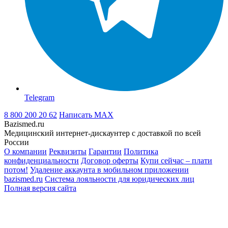
Telegram
8 800 200 20 62
Написать
MAX
Bazismed.ru
Медицинский интернет-дискаунтер с доставкой по всей
России
О компании
Реквизиты
Гарантии
Политика
конфиденциальности
Договор оферты
Купи сейчас – плати
потом!
Удаление аккаунта в мобильном приложении
bazismed.ru
Система лояльности для юридических лиц
Полная версия сайта