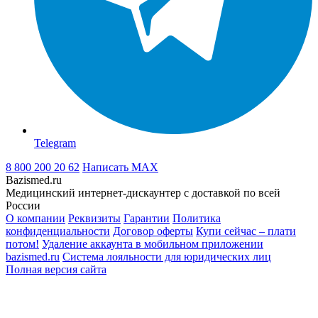
Telegram
8 800 200 20 62
Написать
MAX
Bazismed.ru
Медицинский интернет-дискаунтер с доставкой по всей
России
О компании
Реквизиты
Гарантии
Политика
конфиденциальности
Договор оферты
Купи сейчас – плати
потом!
Удаление аккаунта в мобильном приложении
bazismed.ru
Система лояльности для юридических лиц
Полная версия сайта