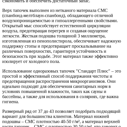
сэкономить и обеспечить достаточный запас.
Верх тапочек выполнен из нетканого материала СМС
(спанбонд-мелтблаун-спанбонд), обладающего отличной
воздухопроницаемостью и гипоаллергенными свойствами.
Открытый мыс способствует естественной циркуляции
воздуха, предотвращая перегрев и создавая ощущение
легкости. Жесткая подошва толщиной 3 миллиметра,
изготовленная из пенополистирола, обеспечивает надежную
поддержку стопы и предотвращает проскальзывание на
различных поверхностях, гарантируя устойчивость и
безопасность при ходьбе. Этот материал также эффективно
изолирует от холодного пола.
Использование одноразовых тапочек "Стандарт Плюс" – это
простой и эффективный способ поддержания чистоты и
предотвращения распространения микроорганизмов. Они
идеально подходят для обеспечения санитарных норм в
условиях повышенной влажности, таких как сауны и
бассейны, а также для использования в соляриях, где важна
гигиена.
Размерный ряд от 37 до 43 позволяет подобрать подходящий
вариант для большинства клиентов. Материал нижней
подошвы – СМС плотностью 40-50 г/м², а материал верхней
части тапочек – СМС с плотностью 30-50 г/м², что говорит о