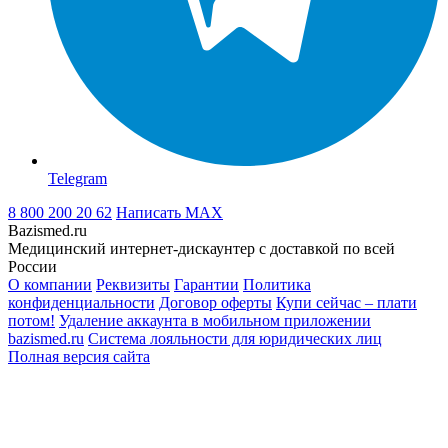
Telegram
8 800 200 20 62
Написать
MAX
Bazismed.ru
Медицинский интернет-дискаунтер с доставкой по всей
России
О компании
Реквизиты
Гарантии
Политика
конфиденциальности
Договор оферты
Купи сейчас – плати
потом!
Удаление аккаунта в мобильном приложении
bazismed.ru
Система лояльности для юридических лиц
Полная версия сайта