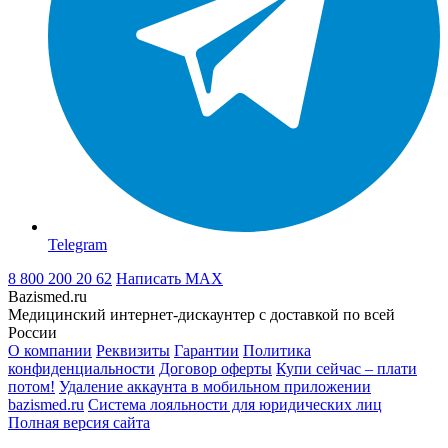
Telegram
8 800 200 20 62
Написать
MAX
Bazismed.ru
Медицинский интернет-дискаунтер с доставкой по всей
России
О компании
Реквизиты
Гарантии
Политика
конфиденциальности
Договор оферты
Купи сейчас – плати
потом!
Удаление аккаунта в мобильном приложении
bazismed.ru
Система лояльности для юридических лиц
Полная версия сайта