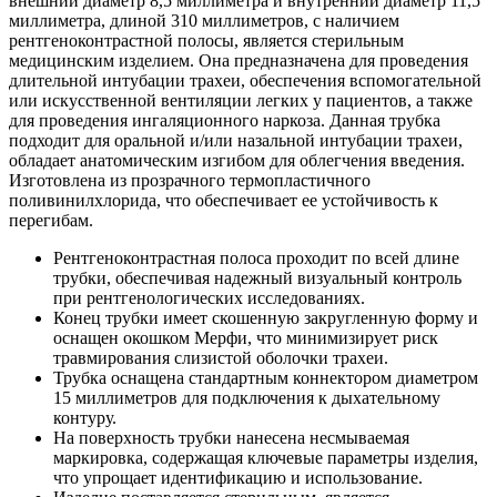
внешний диаметр 8,5 миллиметра и внутренний диаметр 11,5
миллиметра, длиной 310 миллиметров, с наличием
рентгеноконтрастной полосы, является стерильным
медицинским изделием. Она предназначена для проведения
длительной интубации трахеи, обеспечения вспомогательной
или искусственной вентиляции легких у пациентов, а также
для проведения ингаляционного наркоза. Данная трубка
подходит для оральной и/или назальной интубации трахеи,
обладает анатомическим изгибом для облегчения введения.
Изготовлена из прозрачного термопластичного
поливинилхлорида, что обеспечивает ее устойчивость к
перегибам.
Рентгеноконтрастная полоса проходит по всей длине
трубки, обеспечивая надежный визуальный контроль
при рентгенологических исследованиях.
Конец трубки имеет скошенную закругленную форму и
оснащен окошком Мерфи, что минимизирует риск
травмирования слизистой оболочки трахеи.
Трубка оснащена стандартным коннектором диаметром
15 миллиметров для подключения к дыхательному
контуру.
На поверхность трубки нанесена несмываемая
маркировка, содержащая ключевые параметры изделия,
что упрощает идентификацию и использование.