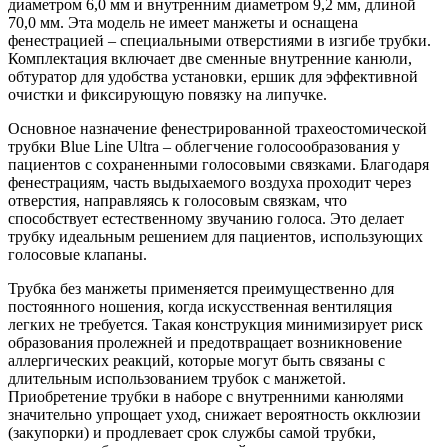
диаметром 6,0 мм и внутренним диаметром 9,2 мм, длиной
70,0 мм. Эта модель не имеет манжеты и оснащена
фенестрацией – специальными отверстиями в изгибе трубки.
Комплектация включает две сменные внутренние канюли,
обтуратор для удобства установки, ершик для эффективной
очистки и фиксирующую повязку на липучке.
Основное назначение фенестрированной трахеостомической
трубки Blue Line Ultra – облегчение голосообразования у
пациентов с сохраненными голосовыми связками. Благодаря
фенестрациям, часть выдыхаемого воздуха проходит через
отверстия, направляясь к голосовым связкам, что
способствует естественному звучанию голоса. Это делает
трубку идеальным решением для пациентов, использующих
голосовые клапаны.
Трубка без манжеты применяется преимущественно для
постоянного ношения, когда искусственная вентиляция
легких не требуется. Такая конструкция минимизирует риск
образования пролежней и предотвращает возникновение
аллергических реакций, которые могут быть связаны с
длительным использованием трубок с манжетой.
Приобретение трубки в наборе с внутренними канюлями
значительно упрощает уход, снижает вероятность окклюзии
(закупорки) и продлевает срок службы самой трубки,