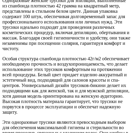
Одноразовые женские трусики для эпиляции, выполненные
из спанбонда плотностью 42 грамма на квадратный метр,
представлены в стильном белом цвете. Данная упаковка
содержит 100 штук, обеспечивая долговременный запас для
профессионального использования или личных нужд. Эти
трусики идеально подходят для проведения различных
косметических процедур, включая депиляцию, обертывания и
массаж. Благодаря своей гигиеничности и удобству, они также
незаменимы при посещении солярия, гарантируя комфорт и
чистоту.
Особая структура спанбонда плотностью 42г/м2 обеспечивает
необходимую прочность и воздухопроницаемость, что делает
использование этих трусиков комфортным на протяжении
всей процедуры. Белый цвет придает изделию аккуратный и
эстетичный вид, подходящий для салонов красоты и спа-
центров. Универсальный дизайн трусиков-бикини делает их
подходящими как для женской, так и для мужской депиляции,
хотя данная модель ориентирована на женскую аудиторию.
Высокая плотность материала гарантирует, что трусики не
порвутся в процессе эксплуатации и обеспечат надежную
защиту.
Эти одноразовые трусики являются превосходным выбором
для обеспечения максимальной гигиены и стерильности во
время процедур, связанных с удалением волос. Они удобны в