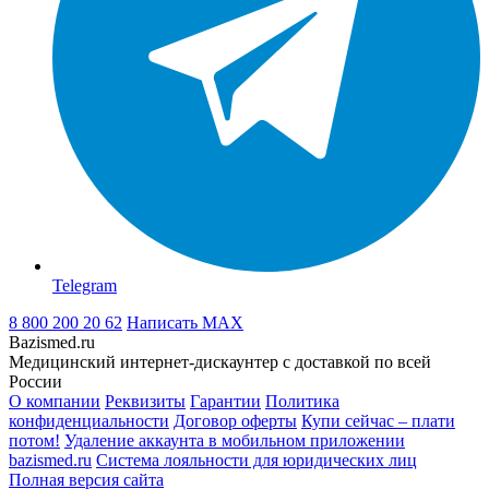
Telegram
8 800 200 20 62
Написать
MAX
Bazismed.ru
Медицинский интернет-дискаунтер с доставкой по всей
России
О компании
Реквизиты
Гарантии
Политика
конфиденциальности
Договор оферты
Купи сейчас – плати
потом!
Удаление аккаунта в мобильном приложении
bazismed.ru
Система лояльности для юридических лиц
Полная версия сайта