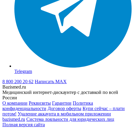
Telegram
8 800 200 20 62
Написать
MAX
Bazismed.ru
Медицинский интернет-дискаунтер с доставкой по всей
России
О компании
Реквизиты
Гарантии
Политика
конфиденциальности
Договор оферты
Купи сейчас – плати
потом!
Удаление аккаунта в мобильном приложении
bazismed.ru
Система лояльности для юридических лиц
Полная версия сайта