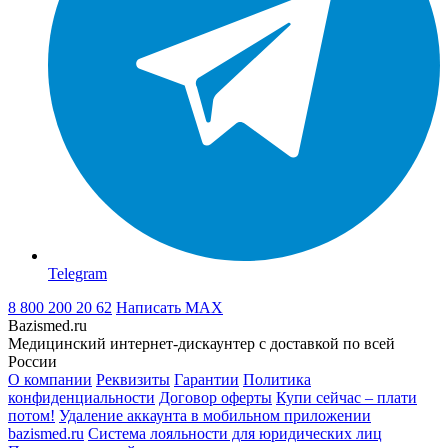
Telegram
8 800 200 20 62
Написать
MAX
Bazismed.ru
Медицинский интернет-дискаунтер с доставкой по всей
России
О компании
Реквизиты
Гарантии
Политика
конфиденциальности
Договор оферты
Купи сейчас – плати
потом!
Удаление аккаунта в мобильном приложении
bazismed.ru
Система лояльности для юридических лиц