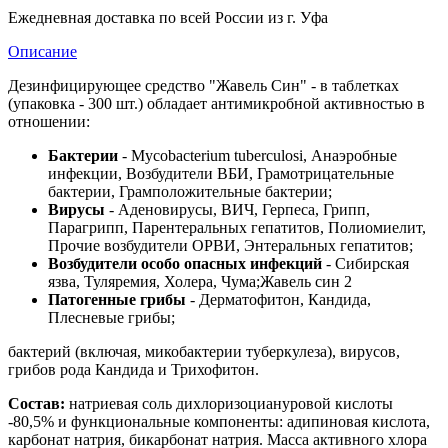
Ежедневная доставка по всей России из г. Уфа
Описание
Дезинфицирующее средство "Жавель Син" - в таблетках
(упаковка - 300 шт.) обладает антимикробной активностью в
отношении:
Бактерии
- Mycobacterium tuberculosi, Анаэробныe
инфекции, Возбудители ВБИ, Грамотрицательные
бактерии, Грамположительные бактерии;
Вирусы
- Аденовирусы, ВИЧ, Герпеса, Грипп,
Парагрипп, Парентеральных гепатитов, Полиомиелит,
Прочие возбудители ОРВИ, Энтеральных гепатитов;
Возбудители особо опасных инфекций
- Сибирская
язва, Туляремия, Холера, Чума;Жавель син 2
Патогенные грибы
- Дерматофитон, Кандида,
Плесневые грибы;
бактерий (включая, микобактерии туберкулеза), вирусов,
грибов рода Кандида и Трихофитон.
Состав:
натриевая соль дихлоризоциануровой кислоты
-80,5% и функциональные компоненты: адипиновая кислота,
карбонат натрия, бикарбонат натрия. Масса активного хлора