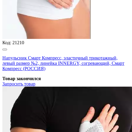
Код:
21210
Напульсник Смарт Компресс, эластичный трикотажный,
левый размер №2, линейка INNERGY, согревающий, Смарт
Компресс (РОССИЯ)
Товар закончился
Запросить
товар