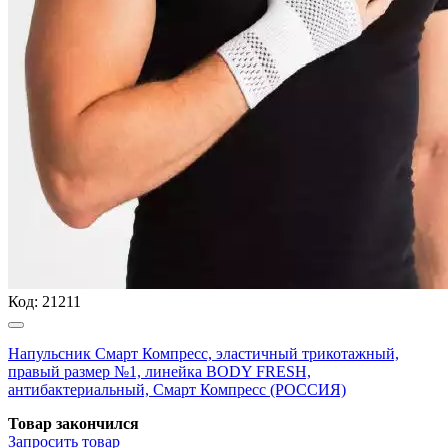
Код:
21211
Напульсник Смарт Компресс, эластичный трикотажный,
правый размер №1, линейка BODY FRESH,
антибактериальный, Смарт Компресс (РОССИЯ)
Товар закончился
Запросить
товар