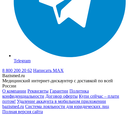
Telegram
8 800 200 20 62
Написать
MAX
Bazismed.ru
Медицинский интернет-дискаунтер с доставкой по всей
России
О компании
Реквизиты
Гарантии
Политика
конфиденциальности
Договор оферты
Купи сейчас – плати
потом!
Удаление аккаунта в мобильном приложении
bazismed.ru
Система лояльности для юридических лиц
Полная версия сайта