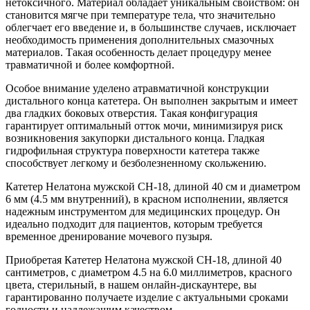
нетоксичного. Материал обладает уникальным свойством: он
становится мягче при температуре тела, что значительно
облегчает его введение и, в большинстве случаев, исключает
необходимость применения дополнительных смазочных
материалов. Такая особенность делает процедуру менее
травматичной и более комфортной.
Особое внимание уделено атравматичной конструкции
дистального конца катетера. Он выполнен закрытым и имеет
два гладких боковых отверстия. Такая конфигурация
гарантирует оптимальный отток мочи, минимизируя риск
возникновения закупорки дистального конца. Гладкая
гидрофильная структура поверхности катетера также
способствует легкому и безболезненному скольжению.
Катетер Нелатона мужской CH-18, длиной 40 см и диаметром
6 мм (4.5 мм внутренний), в красном исполнении, является
надежным инструментом для медицинских процедур. Он
идеально подходит для пациентов, которым требуется
временное дренирование мочевого пузыря.
Приобретая Катетер Нелатона мужской CH-18, длиной 40
сантиметров, с диаметром 4.5 на 6.0 миллиметров, красного
цвета, стерильный, в нашем онлайн-дискаунтере, вы
гарантированно получаете изделие с актуальными сроками
годности и надлежащим качеством.