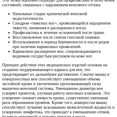
Эти чулки идеально подходят для профилактики и облегчения
состояний, связанных с нарушением венозного оттока:
Начальные стадии хронической венозной
недостаточности.
Синдром «тяжелых ног», проявляющийся ощущением
тяжести, онемения и распирания в ногах.
Профилактика и лечение осложнений после травм.
Восстановление после снятия гипсовой повязки.
Использование в период беременности и после родов
при наличии варикозных проявлений.
Варикозное расширение вен, сопровождающееся
видимым сосудистым рисунком на коже ног.
Принцип действия этих медицинских изделий основан на
создании поддерживающего каркаса для вен, что
предотвращает их дальнейшее растяжение. Сжатие мышц и
поверхностных вен способствует уменьшению объема
застойной крови и увеличению проталкивающей силы
мышечно-венозной системы. Уменьшение диаметра вен
ускоряет кровоток, улучшая работу венозных клапанов. Это
ускорение снижает вязкость крови, существенно уменьшая
риск образования тромбов. Кроме того, компрессия мышц
способствует лучшему всасыванию межклеточной жидкости и
ускорению лимфотока, что приводит к уменьшению отеков,
болевых ощущений и чувства тяжести в ногах.