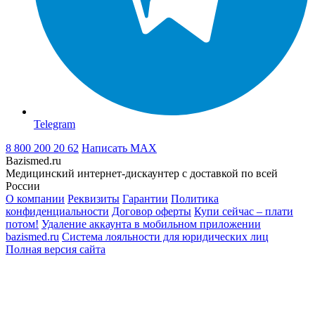
Telegram
8 800 200 20 62
Написать
MAX
Bazismed.ru
Медицинский интернет-дискаунтер с доставкой по всей
России
О компании
Реквизиты
Гарантии
Политика
конфиденциальности
Договор оферты
Купи сейчас – плати
потом!
Удаление аккаунта в мобильном приложении
bazismed.ru
Система лояльности для юридических лиц
Полная версия сайта