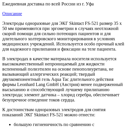
Ежедневная доставка по всей России из г. Уфа
Описание
Электроды одноразовые для ЭКГ Skintact FS-521 размер 35 х
50 мм применяются при эргометрии в случаях неотложной
скорой помощи для сильно потеющих пациентов и для
длительного холтеровского мониторирования в условиях
медицинских учреждений. Используется особо прочный клей
для надежного прилипания и фиксации на теле пациента.
В электродах в качестве материала носителя используется
высококачественный непроницаемый для жидкости
вспененный полиэтилен на основе пенополиуретана, не
вызывающий аллергических реакций; твердый
двухкомпонентный гель Aqua Tac длительного действия
фирмы Leonhard Lang GmbH (Австрия) менее подверженный
высыханию и способствующий лучшему прилипанию
электрода; элемент датчика – хлорид серебра, обеспечивает
безупречное отведение токов сердца.
К достоинствам одноразовых электродов для снятия
показаний ЭКГ Skintact FS-521 можно отнести:
большую гигиеничность по сравнению с