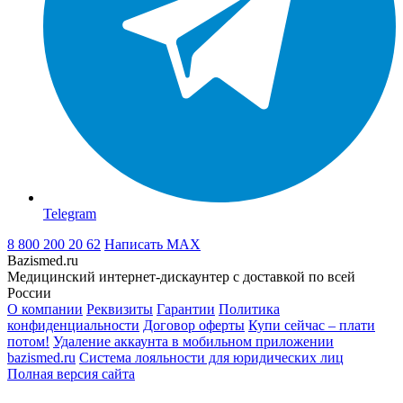
Telegram
8 800 200 20 62
Написать
MAX
Bazismed.ru
Медицинский интернет-дискаунтер с доставкой по всей
России
О компании
Реквизиты
Гарантии
Политика
конфиденциальности
Договор оферты
Купи сейчас – плати
потом!
Удаление аккаунта в мобильном приложении
bazismed.ru
Система лояльности для юридических лиц
Полная версия сайта