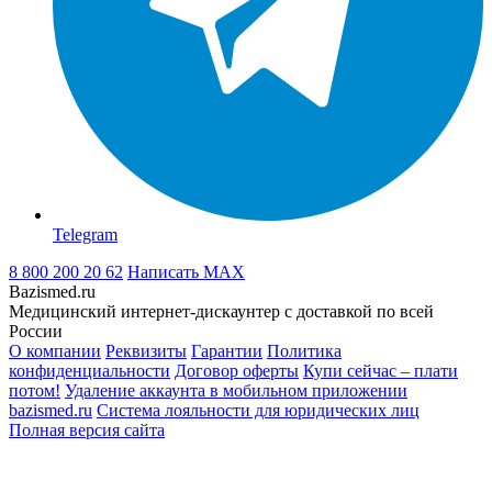
Telegram
8 800 200 20 62
Написать
MAX
Bazismed.ru
Медицинский интернет-дискаунтер с доставкой по всей
России
О компании
Реквизиты
Гарантии
Политика
конфиденциальности
Договор оферты
Купи сейчас – плати
потом!
Удаление аккаунта в мобильном приложении
bazismed.ru
Система лояльности для юридических лиц
Полная версия сайта