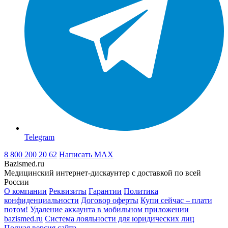
Telegram
8 800 200 20 62
Написать
MAX
Bazismed.ru
Медицинский интернет-дискаунтер с доставкой по всей
России
О компании
Реквизиты
Гарантии
Политика
конфиденциальности
Договор оферты
Купи сейчас – плати
потом!
Удаление аккаунта в мобильном приложении
bazismed.ru
Система лояльности для юридических лиц
Полная версия сайта