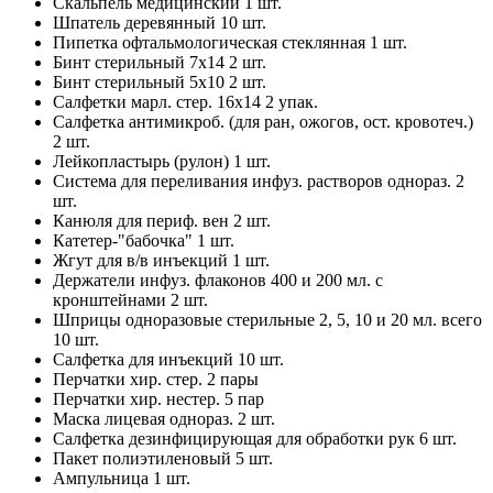
Скальпель медицинский 1 шт.
Шпатель деревянный 10 шт.
Пипетка офтальмологическая стеклянная 1 шт.
Бинт стерильный 7х14 2 шт.
Бинт стерильный 5х10 2 шт.
Салфетки марл. стер. 16х14 2 упак.
Салфетка антимикроб. (для ран, ожогов, ост. кровотеч.)
2 шт.
Лейкопластырь (рулон) 1 шт.
Система для переливания инфуз. растворов однораз. 2
шт.
Канюля для периф. вен 2 шт.
Катетер-"бабочка" 1 шт.
Жгут для в/в инъекций 1 шт.
Держатели инфуз. флаконов 400 и 200 мл. с
кронштейнами 2 шт.
Шприцы одноразовые стерильные 2, 5, 10 и 20 мл. всего
10 шт.
Салфетка для инъекций 10 шт.
Перчатки хир. стер. 2 пары
Перчатки хир. нестер. 5 пар
Маска лицевая однораз. 2 шт.
Салфетка дезинфицирующая для обработки рук 6 шт.
Пакет полиэтиленовый 5 шт.
Ампульница 1 шт.