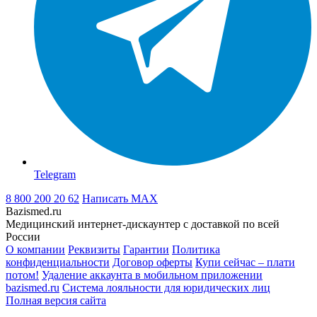
Telegram
8 800 200 20 62
Написать
MAX
Bazismed.ru
Медицинский интернет-дискаунтер с доставкой по всей
России
О компании
Реквизиты
Гарантии
Политика
конфиденциальности
Договор оферты
Купи сейчас – плати
потом!
Удаление аккаунта в мобильном приложении
bazismed.ru
Система лояльности для юридических лиц
Полная версия сайта