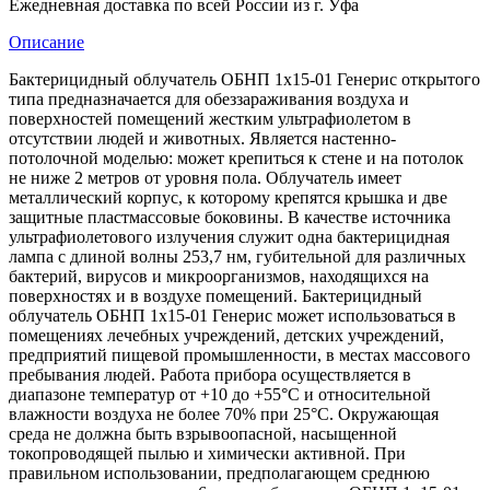
Ежедневная доставка по всей России из г. Уфа
Описание
Бактерицидный облучатель ОБНП 1х15-01 Генерис открытого
типа предназначается для обеззараживания воздуха и
поверхностей помещений жестким ультрафиолетом в
отсутствии людей и животных. Является настенно-
потолочной моделью: может крепиться к стене и на потолок
не ниже 2 метров от уровня пола. Облучатель имеет
металлический корпус, к которому крепятся крышка и две
защитные пластмассовые боковины. В качестве источника
ультрафиолетового излучения служит одна бактерицидная
лампа с длиной волны 253,7 нм, губительной для различных
бактерий, вирусов и микроорганизмов, находящихся на
поверхностях и в воздухе помещений. Бактерицидный
облучатель ОБНП 1х15-01 Генерис может использоваться в
помещениях лечебных учреждений, детских учреждений,
предприятий пищевой промышленности, в местах массового
пребывания людей. Работа прибора осуществляется в
диапазоне температур от +10 до +55°С и относительной
влажности воздуха не более 70% при 25°С. Окружающая
среда не должна быть взрывоопасной, насыщенной
токопроводящей пылью и химически активной. При
правильном использовании, предполагающем среднюю