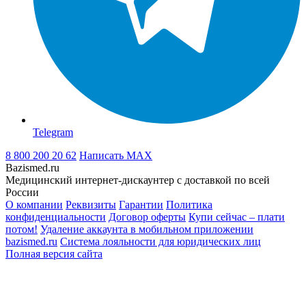
Telegram
8 800 200 20 62
Написать
MAX
Bazismed.ru
Медицинский интернет-дискаунтер с доставкой по всей
России
О компании
Реквизиты
Гарантии
Политика
конфиденциальности
Договор оферты
Купи сейчас – плати
потом!
Удаление аккаунта в мобильном приложении
bazismed.ru
Система лояльности для юридических лиц
Полная версия сайта