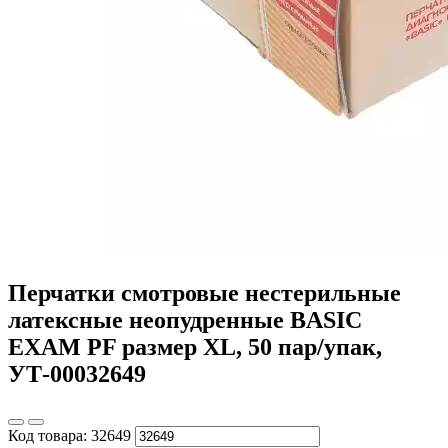
Перчатки смотровые нестерильные
латексные неопудренные BASIC
EXAM PF размер ХL, 50 пар/упак,
УТ-00032649
Код товара:
32649