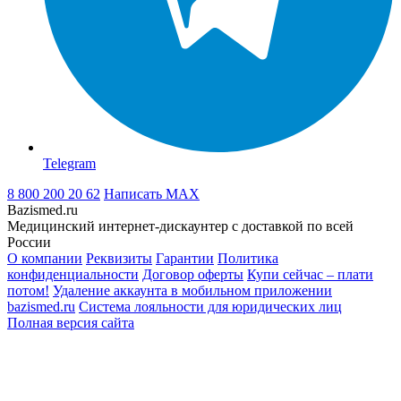
Telegram
8 800 200 20 62
Написать
MAX
Bazismed.ru
Медицинский интернет-дискаунтер с доставкой по всей
России
О компании
Реквизиты
Гарантии
Политика
конфиденциальности
Договор оферты
Купи сейчас – плати
потом!
Удаление аккаунта в мобильном приложении
bazismed.ru
Система лояльности для юридических лиц
Полная версия сайта