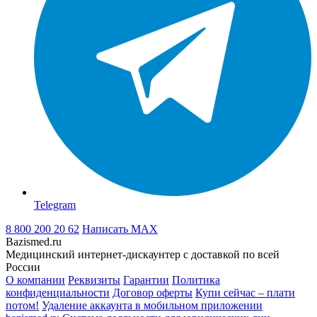
Telegram
8 800 200 20 62
Написать
MAX
Bazismed.ru
Медицинский интернет-дискаунтер с доставкой по всей
России
О компании
Реквизиты
Гарантии
Политика
конфиденциальности
Договор оферты
Купи сейчас – плати
потом!
Удаление аккаунта в мобильном приложении