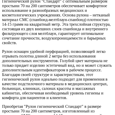
Гигиенический рулон "Стандарт" с оптимальным размером
простыни 70 на 200 сантиметров обеспечивает комфортное
использование в разнообразных медицинских и
косметологических учреждениях. Основа рулона – нетканый
материал СМС (спанбонд-мелтблаун-спанбонд) плотностью
14-15 грамм на квадратный метр. Эта трехслойная структура,
состоящая из двух внешних слоев спанбонда и внутреннего
фильтрующего слоя мелтблаун, гарантирует оптимальное
сочетание прочности, воздухопроницаемости и барьерных
свойств.
Рулон оснащен удобной перфорацией, позволяющей легко
отрывать полотна длиной 2 метра без использования
дополнительных инструментов. Голубой цвет материала не
только придает изделию эстетичный вид, но и может служить
дополнительным идентификатором в рабочем процессе.
Благодаря своей структуре и характеристикам, этот
гигиенический рулон идеально подходит для применения в
качестве подстилочного материала в медицинских центрах,
больницах, клиниках, салонах красоты и массажных
кабинетах, обеспечивая необходимый уровень гигиены и
комфорта для пациентов и клиентов.
Приобретая "Рулон гигиенический Стандарт" в размере
простыни 70 на 200 сантиметров, изготовленный из