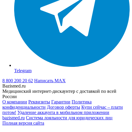
Telegram
8 800 200 20 62
Написать
MAX
Bazismed.ru
Медицинский интернет-дискаунтер с доставкой по всей
России
О компании
Реквизиты
Гарантии
Политика
конфиденциальности
Договор оферты
Купи сейчас – плати
потом!
Удаление аккаунта в мобильном приложении
bazismed.ru
Система лояльности для юридических лиц
Полная версия сайта