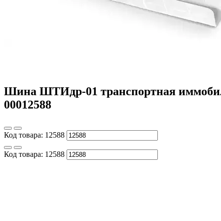
Шина ШТИдр-01 транспортная иммобили
00012588
Код товара:
12588
Код товара:
12588