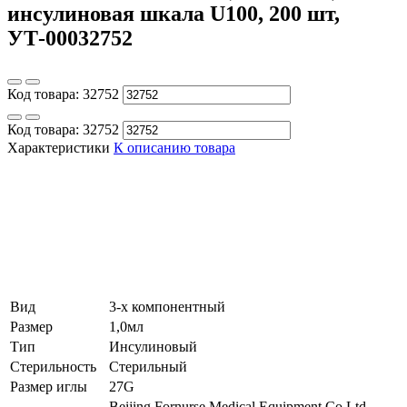
инсулиновая шкала U100, 200 шт,
УТ-00032752
Код товара:
32752
Код товара:
32752
Характеристики
К описанию товара
Вид
3-х компонентный
Размер
1,0мл
Тип
Инсулиновый
Стерильность
Стерильный
Размер иглы
27G
Beijing Fornurse Medical Equipment Co Ltd