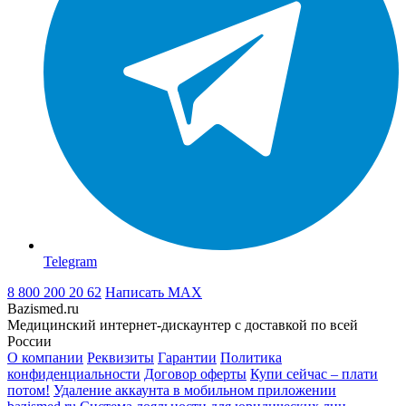
Telegram
8 800 200 20 62
Написать
MAX
Bazismed.ru
Медицинский интернет-дискаунтер с доставкой по всей
России
О компании
Реквизиты
Гарантии
Политика
конфиденциальности
Договор оферты
Купи сейчас – плати
потом!
Удаление аккаунта в мобильном приложении