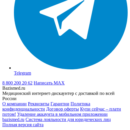
Telegram
8 800 200 20 62
Написать
MAX
Bazismed.ru
Медицинский интернет-дискаунтер с доставкой по всей
России
О компании
Реквизиты
Гарантии
Политика
конфиденциальности
Договор оферты
Купи сейчас – плати
потом!
Удаление аккаунта в мобильном приложении
bazismed.ru
Система лояльности для юридических лиц
Полная версия сайта