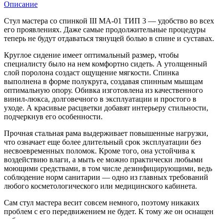
Описание
Стул мастера со спинкой III МА-01 ТИП 3 — удобство во всех
его проявлениях. Даже самые продолжительные процедуры
теперь не будут отдаваться тянущей болью в спине и суставах.
Круглое сидение имеет оптимальный размер, чтобы
специалисту было на нем комфортно сидеть. А утолщенный
слой поролона создаст ощущение мягкости. Спинка
выполнена в форме полукруга, создавая спинным мышцам
оптимальную опору. Обивка изготовлена из качественного
винил-люкса, долговечного в эксплуатации и простого в
уходе. А красивые расцветки добавят интерьеру стильности,
подчеркнув его особенности.
Прочная стальная рама выдерживает повышенные нагрузки,
что означает еще более длительный срок эксплуатации без
несвоевременных поломок. Кроме того, она устойчива к
воздействию влаги, а мыть ее можно практически любыми
моющими средствами, в том числе дезинфицирующими, ведь
соблюдение норм санитарии — одно из главных требований
любого косметологического или медицинского кабинета.
Сам стул мастера весит совсем немного, поэтому никаких
проблем с его передвижением не будет. К тому же он оснащен