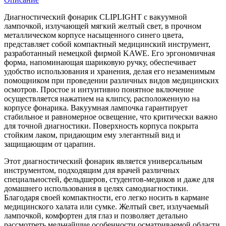
Диагностический фонарик CLIPLIGHT с вакуумной
лампочкой, излучающей мягкий желтый свет, в прочном
металлическом корпусе насыщенного синего цвета,
представляет собой компактный медицинский инструмент,
разработанный немецкой фирмой KAWE. Его эргономичная
форма, напоминающая шариковую ручку, обеспечивает
удобство использования и хранения, делая его незаменимым
помощником при проведении различных видов медицинских
осмотров. Простое и интуитивно понятное включение
осуществляется нажатием на клипсу, расположенную на
корпусе фонарика. Вакуумная лампочка гарантирует
стабильное и равномерное освещение, что критически важно
для точной диагностики. Поверхность корпуса покрыта
стойким лаком, придающим ему элегантный вид и
защищающим от царапин.
Этот диагностический фонарик является универсальным
инструментом, подходящим для врачей различных
специальностей, фельдшеров, студентов-медиков и даже для
домашнего использования в целях самодиагностики.
Благодаря своей компактности, его легко носить в кармане
медицинского халата или сумке. Желтый свет, излучаемый
лампочкой, комфортен для глаз и позволяет детально
рассмотреть мельчайшие особенности осматриваемой области,