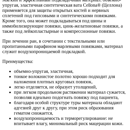
упругая, эластичная синтетическая вата Cellona® (Целлона)
применяется для защиты открытых костей и нервных
сплетений под гипсовыми и синтетическими повязками.
Кроме того, она может подкладываться под шины и
иммобилизирующие повязки, цинк-желатиновые повязки, а
также под лейкопластырные и компрессионные повязки.
При лечении ран, в сочетании с текстильными или
пропитанными парафином марлевыми повязками, материал
служит воздухопроницаемой подкладкой.
Преимущества:
объемно-упругая, эластичная,
тонкое волокнистое полотно хорошо подходит для
наложения плотных круговых повязок,
легко отделяется, не образует утолщений,
при легком продольном растяжении материал сужается,
позволяя идеально подогнать повязку под пациента,
благодаря особой структуре туры материала обладают
адгезией друг к другу, при этом риск образования
гематом снижается,
воздухопроницаемость и терморегулирование: не
впитывает влагу, минимальный риск мацерации кожи.