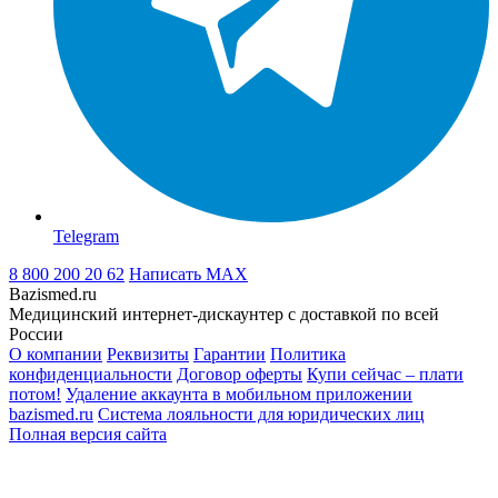
Telegram
8 800 200 20 62
Написать
MAX
Bazismed.ru
Медицинский интернет-дискаунтер с доставкой по всей
России
О компании
Реквизиты
Гарантии
Политика
конфиденциальности
Договор оферты
Купи сейчас – плати
потом!
Удаление аккаунта в мобильном приложении
bazismed.ru
Система лояльности для юридических лиц
Полная версия сайта