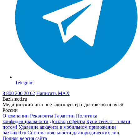
Telegram
8 800 200 20 62
Написать
MAX
Bazismed.ru
Медицинский интернет-дискаунтер с доставкой по всей
России
О компании
Реквизиты
Гарантии
Политика
конфиденциальности
Договор оферты
Купи сейчас – плати
потом!
Удаление аккаунта в мобильном приложении
bazismed.ru
Система лояльности для юридических лиц
Полная версия сайта