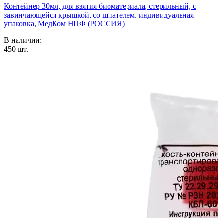
Контейнер 30мл, для взятия биоматериала, стерильный, с
завинчающейся крышкой, со шпателем, индивидуальная
упаковка, МедКом НПФ (РОССИЯ)
В наличии:
450
шт.