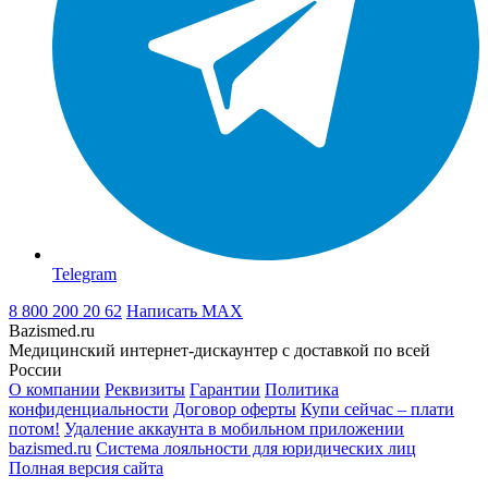
Telegram
8 800 200 20 62
Написать
MAX
Bazismed.ru
Медицинский интернет-дискаунтер с доставкой по всей
России
О компании
Реквизиты
Гарантии
Политика
конфиденциальности
Договор оферты
Купи сейчас – плати
потом!
Удаление аккаунта в мобильном приложении
bazismed.ru
Система лояльности для юридических лиц
Полная версия сайта